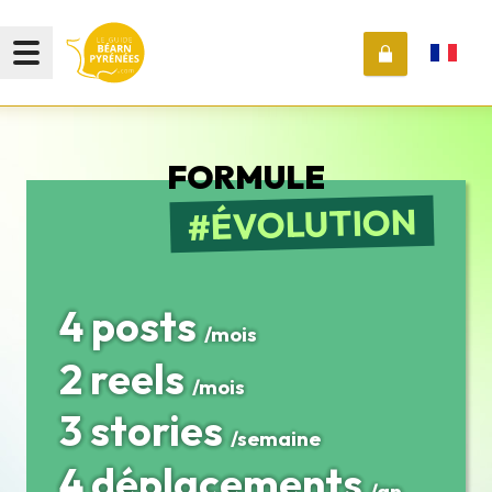
FORMULE
ÉVOLUTION
4 posts
/mois
2 reels
/mois
3 stories
/semaine
4 déplacements
/an